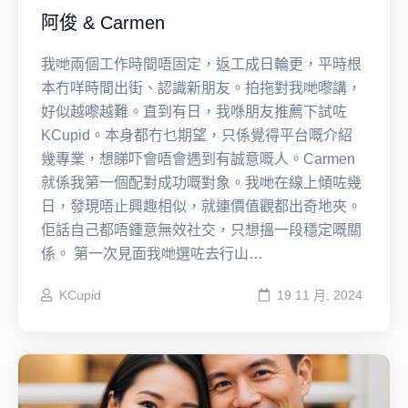
阿俊 & Carmen
我哋兩個工作時間唔固定，返工成日輪更，平時根
本冇咩時間出街、認識新朋友。拍拖對我哋嚟講，
好似越嚟越難。直到有日，我喺朋友推薦下試咗
KCupid。本身都冇乜期望，只係覺得平台嘅介紹
幾專業，想睇吓會唔會遇到有誠意嘅人。Carmen
就係我第一個配對成功嘅對象。我哋在線上傾咗幾
日，發現唔止興趣相似，就連價值觀都出奇地夾。
佢話自己都唔鍾意無效社交，只想搵一段穩定嘅關
係。 第一次見面我哋選咗去行山…
KCupid
19 11 月, 2024