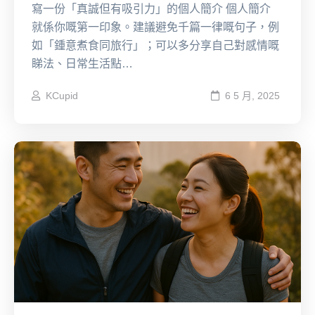
寫一份「真誠但有吸引力」的個人簡介 個人簡介
就係你嘅第一印象。建議避免千篇一律嘅句子，例
如「鍾意煮食同旅行」；可以多分享自己對感情嘅
睇法、日常生活點…
KCupid
6 5 月, 2025