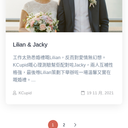
Lilian & Jacky
工作太熟悉婚禮嘅Lilian，反而對愛情無幻想。
KCupid嘅心理測驗幫佢配對咗Jacky，兩人互補性
格強，最後喺Lilian策劃下舉辦咗一場溫馨又實在
嘅婚禮。…
KCupid
19 11 月, 2021
1
2