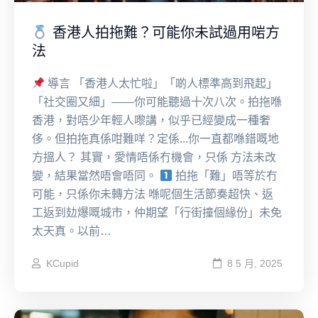
香港人拍拖難？可能你未試過用啱方
法
導言 「香港人太忙啦」「啲人標準高到飛起」
「社交圈又細」——你可能聽過十次八次。拍拖喺
香港，對唔少年輕人嚟講，似乎已經變成一種奢
侈。但拍拖真係咁難咩？定係...你一直都喺錯嘅地
方搵人？ 其實，愛情唔係冇機會，只係 方法未改
變，結果當然唔會唔同。
拍拖「難」唔等於冇
可能，只係你未轉方法 喺呢個生活節奏超快、返
工返到攰爆嘅城市，仲期望「行街撞個緣份」未免
太天真。以前…
KCupid
8 5 月, 2025