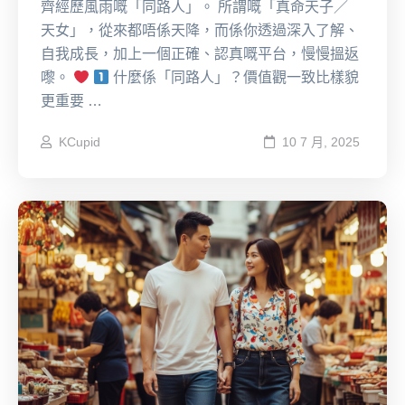
齊經歷風雨嘅「同路人」。 所謂嘅「真命天子／
天女」，從來都唔係天降，而係你透過深入了解、
自我成長，加上一個正確、認真嘅平台，慢慢搵返
嚟。
什麼係「同路人」？價值觀一致比樣貌
更重要 …
KCupid
10 7 月, 2025