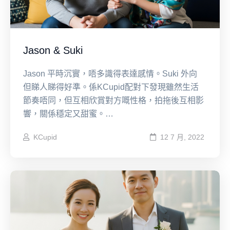
Jason & Suki
Jason 平時沉實，唔多識得表達感情。Suki 外向
但睇人睇得好準。係KCupid配對下發現雖然生活
節奏唔同，但互相欣賞對方嘅性格，拍拖後互相影
響，關係穩定又甜蜜。…
KCupid
12 7 月, 2022