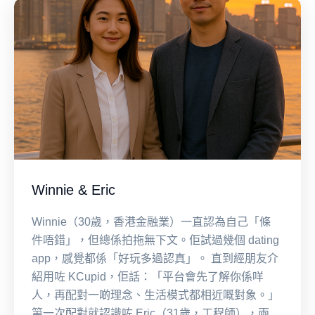
Winnie & Eric
Winnie（30歲，香港金融業）一直認為自己「條
件唔錯」，但總係拍拖無下文。佢試過幾個 dating
app，感覺都係「好玩多過認真」。 直到經朋友介
紹用咗 KCupid，佢話：「平台會先了解你係咩
人，再配對一啲理念、生活模式都相近嘅對象。」
第一次配對就認識咗 Eric（31歲，工程師），兩