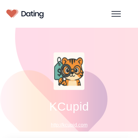
KCupid
http://kcupid.com