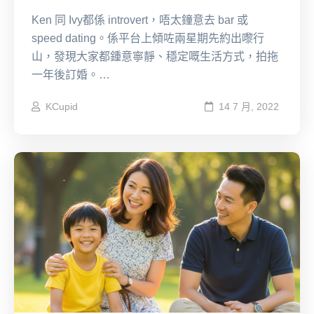
Ken 同 Ivy都係 introvert，唔太鐘意去 bar 或
speed dating。係平台上傾咗兩星期先約出嚟行
山，發現大家都鍾意寧靜、穩定嘅生活方式，拍拖
一年後訂婚。…
KCupid
14 7 月, 2022