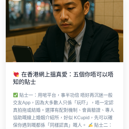
在香港網上搵真愛：五個你唔可以唔
知的貼士
貼士一：用啱平台，事半功倍 唔好再沉迷一般
交友App，因為大多數人只係「玩吓」，唔一定認
真拍拖或結婚。選擇有配對機制、會員驗證、專人
協助嘅線上婚姻介紹所，好似 KCupid，先可以確
保你遇到嘅都係「同樣認真」嘅人。
貼士二：