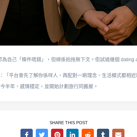
直認為自己「條件唔錯」，但總係拍拖無下文。佢試過幾個 dating
，佢話：「平台會先了解你係咩人，再配對一啲理念、生活模式都相
拖至今半年，感情穩定，並開始計劃旅行同搬屋。
SHARE THIS POST