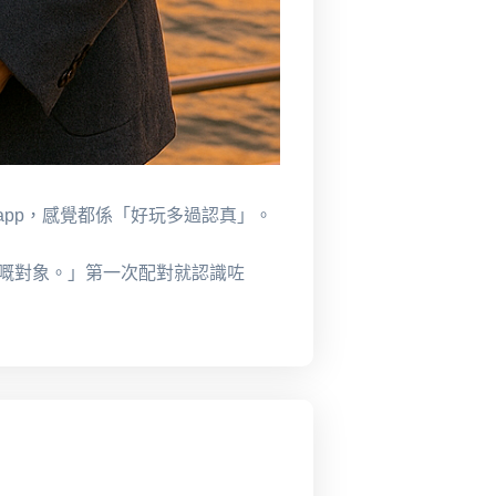
 app，感覺都係「好玩多過認真」。
近嘅對象。」第一次配對就認識咗